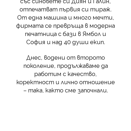
със синовете си Диян и Галин,
отпечатват първия си тираж.
От една машина и много мечти,
фирмата се превръща в модерна
печатница с бази в Ямбол и
София и над 40 души екип.
Днес, водени от второто
поколение, продължаваме да
работим с качество,
коректност и лично отношение
– така, както сме започнали.