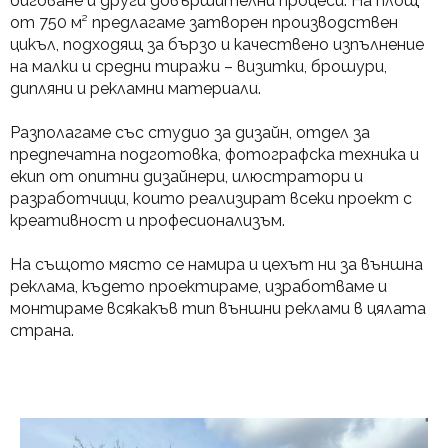
биговане и други довършителни процеси. На площ
от 750 м² предлагаме затворен производствен
цикъл, подходящ за бързо и качествено изпълнение
на малки и средни тиражи – визитки, брошури,
дипляни и рекламни материали.
Разполагаме със студио за дизайн, отдел за
предпечатна подготовка, фотографска техника и
екип от опитни дизайнери, илюстратори и
разработчици, които реализират всеки проект с
креативност и професионализъм.
На същото място се намира и цехът ни за външна
реклама, където проектираме, изработваме и
монтираме всякакъв тип външни реклами в цялата
страна.