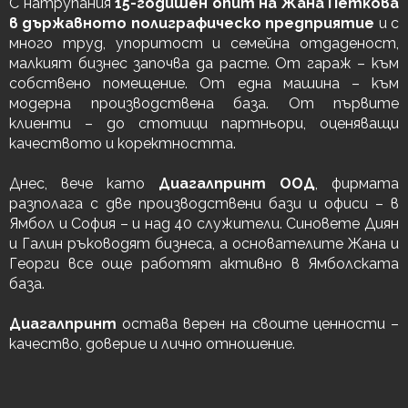
С натрупания
15-годишен опит на Жана Петкова
в държавното полиграфическо предприятие
и с
много труд, упоритост и семейна отдаденост,
малкият бизнес започва да расте. От гараж – към
собствено помещение. От една машина – към
модерна производствена база. От първите
клиенти – до стотици партньори, оценяващи
качеството и коректността.
Днес, вече като
Диагалпринт ООД
, фирмата
разполага с две производствени бази и офиси – в
Ямбол и София – и над 40 служители. Синовете Диян
и Галин ръководят бизнеса, а основателите Жана и
Георги все още работят активно в Ямболската
база.
Диагалпринт
остава верен на своите ценности –
качество, доверие и лично отношение.