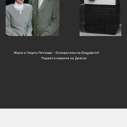
Жана и Георги Петкови -
Основатели на Diagalprint
Първата машина на Диагал