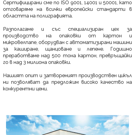
Сертифицирани сме по ISO 9001, 14001 и 50001, като
отговаряме на всички европейски стандарти в
областта на полиграфията.
Разполагаме и със специализиран цех за
производство на опаковки от картон и
микровелпапе, оборудван с автоматизирани машини
за каширане, щанцоване и лепене. Годишно
преработваме над 500 тона картон, превръщайки
го в над 3 милиона опаковки.
Нашият опит и затвореният производствен цикъл
ни позволяват да предложим високо качество на
конкурентни цени.